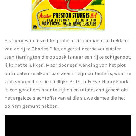
Elke vrouw in deze film probeert de aandacht te trekken
van de rijke Charles Pike, de geraffineerde verleidster
Jean Harrington die op zoek is naar een rijke echtgenoot,
lijkt het te lukken. Maar door een wending van het plot
ontmoeten ze elkaar pas weer in zijn buitenhuis, waar ze
zich voordoet als de adellijke Brits Lady Eve. Henry Fonda
is een genot om naar te kijken en uitstekend gecast als
het argeloze slachtoffer van al die sluwe dames die het
op hem gemunt hebben.