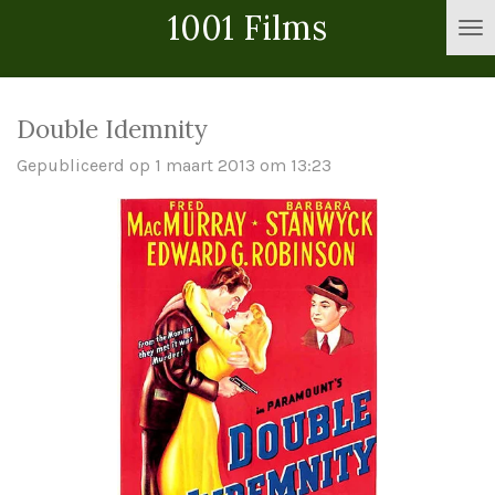
1001 Films
Ga
direct
naar
de
Double Idemnity
hoofdinhoud
Gepubliceerd op 1 maart 2013 om 13:23