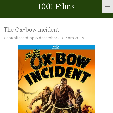
1001 Films
Ga
direct
naar
de
The Ox-bow incident
hoofdinhoud
Gepubliceerd op 8 december 2012 om 20:20