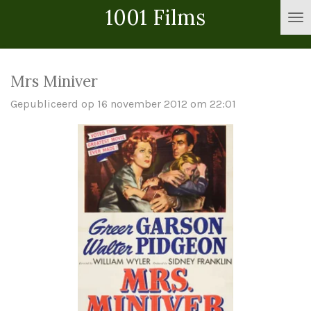
1001 Films
Ga
direct
naar
de
Mrs Miniver
hoofdinhoud
Gepubliceerd op 16 november 2012 om 22:01