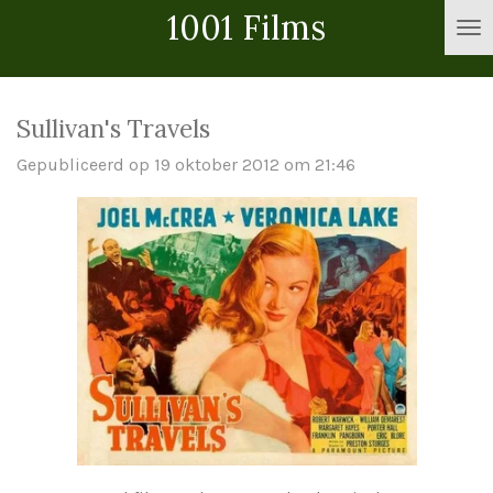
1001 Films
Ga
direct
naar
de
Sullivan's Travels
hoofdinhoud
Gepubliceerd op 19 oktober 2012 om 21:46