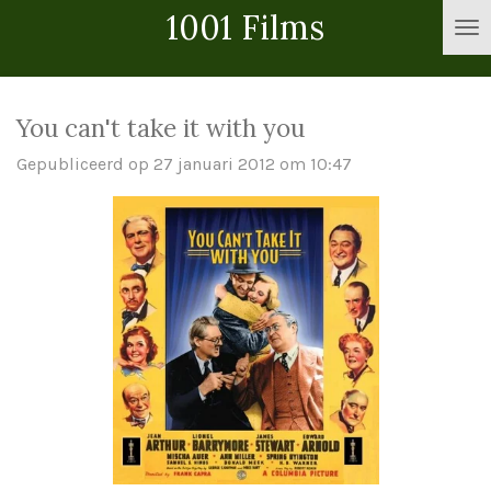
1001 Films
Ga
direct
naar
de
You can't take it with you
hoofdinhoud
Gepubliceerd op 27 januari 2012 om 10:47