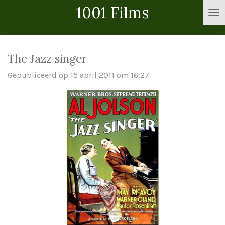
1001 Films
Ga
direct
naar
de
The Jazz singer
hoofdinhoud
Gepubliceerd op 15 april 2011 om 16:27