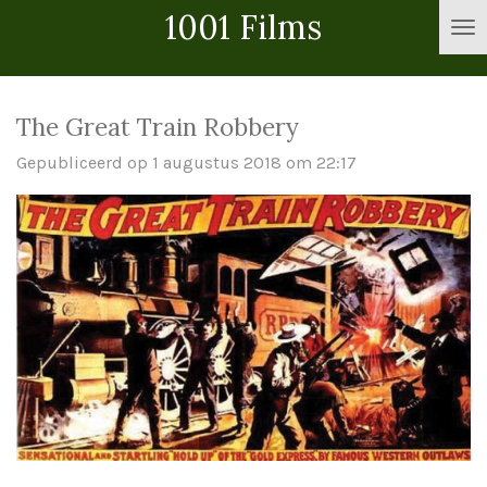
1001 Films
Ga
direct
naar
de
The Great Train Robbery
hoofdinhoud
Gepubliceerd op 1 augustus 2018 om 22:17