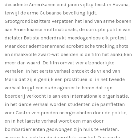
decadente Amerikanen eind jaren vijftig feest in Havana,
terwijl de arme Cubaanse bevolking lijdt.
Grootgrondbezitters verpatsen het land van arme boeren
aan Amerikaanse multinationals, de corrupte politie van
dictator Batista onderdrukt meedogenloos elk protest.
Maar door adembenemend acrobatische tracking shots
en smaakvolle zwart-wit beelden is de film het aankijken
meer dan waard. De film omvat vier afzonderlijke
verhalen. In het eerste verhaal ontdekt de vriend van
Maria dat zij eigenlijk een prostituee is, in het tweede
verhaal krijgt een oude agrariër te horen dat zijn
boerderij verkocht is aan een internationale organisatie,
in het derde verhaal worden studenten die pamfletten
voor Castro verspreiden neergeschoten door de politie,
en in het laatste verhaal wordt een man door
bombardementen gedwongen zijn huis te verlaten,
waarna hij zich bij de guerrilla's aansluit. Tussen de