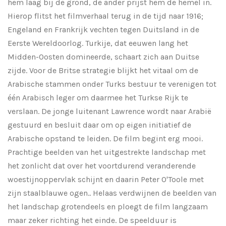
hem laag bij de grond, de ander prijst hem de hemel in.
Hierop flitst het filmverhaal terug in de tijd naar 1916;
Engeland en Frankrijk vechten tegen Duitsland in de
Eerste Wereldoorlog. Turkije, dat eeuwen lang het
Midden-Oosten domineerde, schaart zich aan Duitse
zijde. Voor de Britse strategie blijkt het vitaal om de
Arabische stammen onder Turks bestuur te verenigen tot
één Arabisch leger om daarmee het Turkse Rijk te
verslaan. De jonge luitenant Lawrence wordt naar Arabië
gestuurd en besluit daar om op eigen initiatief de
Arabische opstand te leiden. De film begint erg mooi.
Prachtige beelden van het uitgestrekte landschap met
het zonlicht dat over het voortdurend veranderende
woestijnoppervlak schijnt en daarin Peter O'Toole met
zijn staalblauwe ogen.. Helaas verdwijnen de beelden van
het landschap grotendeels en ploegt de film langzaam
maar zeker richting het einde. De speelduur is